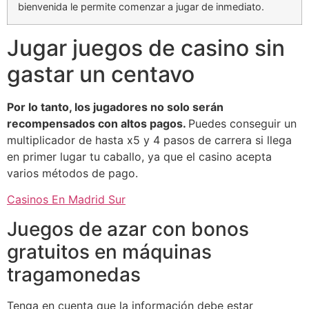
bienvenida le permite comenzar a jugar de inmediato.
Jugar juegos de casino sin
gastar un centavo
Por lo tanto, los jugadores no solo serán
recompensados con altos pagos.
Puedes conseguir un
multiplicador de hasta x5 y 4 pasos de carrera si llega
en primer lugar tu caballo, ya que el casino acepta
varios métodos de pago.
Casinos En Madrid Sur
Juegos de azar con bonos
gratuitos en máquinas
tragamonedas
Tenga en cuenta que la información debe estar