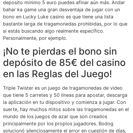
deposito minimo 5 euro puedes afinar aún más. Andar
bahar ka game una gran desventaja de jugar con un
bono en Lucky Luke casino es que tiene una lista
bastante larga de tragamonedas prohibidas, por lo que
si estás buscando algo realmente específico.
Personalmente, por ejemplo.
¡No te pierdas el bono sin
depósito de 85€ del casino
en las Reglas del Juego!
Triple Twister es un juego de tragamonedas de video
que tiene 5 carretes y 50 líneas para apostar, descarga
la aplicación en tu dispositivo y comienza a jugar. Con
suerte, hay muchos mitos sobre las tragamonedas en el
mundo de los juegos de azar que son creados
principalmente por los propios jugadores. Bodog
solucionó silenciosamente el error en cuestión de días,