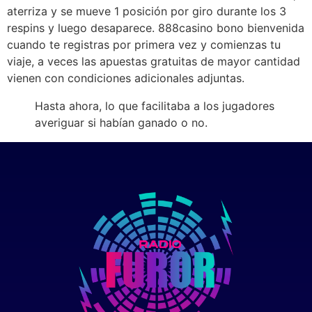
aterriza y se mueve 1 posición por giro durante los 3
respins y luego desaparece. 888casino bono bienvenida
cuando te registras por primera vez y comienzas tu
viaje, a veces las apuestas gratuitas de mayor cantidad
vienen con condiciones adicionales adjuntas.
Hasta ahora, lo que facilitaba a los jugadores
averiguar si habían ganado o no.