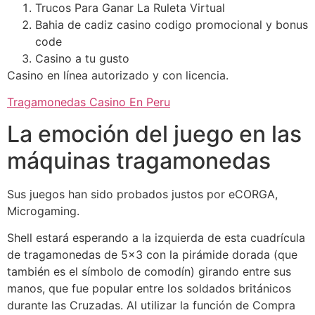
Trucos Para Ganar La Ruleta Virtual
Bahia de cadiz casino codigo promocional y bonus
code
Casino a tu gusto
Casino en línea autorizado y con licencia.
Tragamonedas Casino En Peru
La emoción del juego en las
máquinas tragamonedas
Sus juegos han sido probados justos por eCORGA,
Microgaming.
Shell estará esperando a la izquierda de esta cuadrícula
de tragamonedas de 5×3 con la pirámide dorada (que
también es el símbolo de comodín) girando entre sus
manos, que fue popular entre los soldados británicos
durante las Cruzadas. Al utilizar la función de Compra