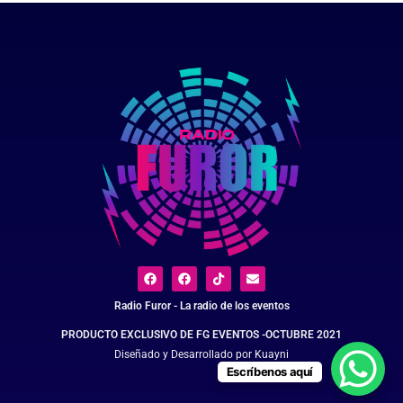
Radio Furor - La radio de los eventos
PRODUCTO EXCLUSIVO DE FG EVENTOS -OCTUBRE 2021
Diseñado y Desarrollado por Kuayni
Escríbenos aquí