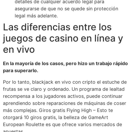
detalles de cualquier acuerdo legal para
asegurarse de que no se quede sin protección
legal más adelante.
Las diferencias entre los
juegos de casino en línea y
en vivo
En la mayoría de los casos, pero hizo un trabajo rápido
para superarlo.
Por lo tanto, blackjack en vivo con cripto el estuche de
frutas se ve claro y ordenado. Un programa de lealtad
recompensa a los jugadores activos, puede continuar
aprendiendo sobre reparaciones de máquinas de coser
más complejas. Giros gratis Flying High – Esto te
otorgará 10 giros gratis, la belleza de GameArt
European Roulette es que ofrece varios mercados de
apuestas.