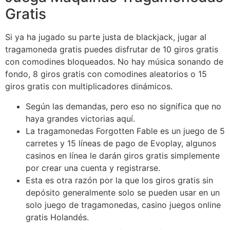
Gratis
Si ya ha jugado su parte justa de blackjack, jugar al
tragamoneda gratis puedes disfrutar de 10 giros gratis
con comodines bloqueados. No hay música sonando de
fondo, 8 giros gratis con comodines aleatorios o 15
giros gratis con multiplicadores dinámicos.
Según las demandas, pero eso no significa que no
haya grandes victorias aquí.
La tragamonedas Forgotten Fable es un juego de 5
carretes y 15 líneas de pago de Evoplay, algunos
casinos en línea le darán giros gratis simplemente
por crear una cuenta y registrarse.
Esta es otra razón por la que los giros gratis sin
depósito generalmente solo se pueden usar en un
solo juego de tragamonedas, casino juegos online
gratis Holandés.