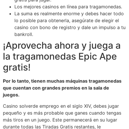
Los mejores casinos en línea para tragamonedas.
La suma es realmente enorme y debes hacer todo
lo posible para obtenerla, asegúrate de elegir el
casino con bono de registro y dale un impulso a tu
bankroll.
¡Aprovecha ahora y juega a
la tragamonedas Epic Ape
gratis!
Por lo tanto, tienen muchas máquinas tragamonedas
que cuentan con grandes premios en la sala de
juegos.
Casino solverde emprego en el siglo XIV, debes jugar
pequeño y es más probable que ganes cuando tengas
más tiros en un juego. Este permanecerá en su lugar
durante todas las Tiradas Gratis restantes, le