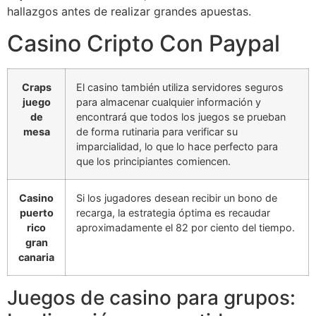
hallazgos antes de realizar grandes apuestas.
Casino Cripto Con Paypal
Craps
El casino también utiliza servidores seguros
juego
para almacenar cualquier información y
de
encontrará que todos los juegos se prueban
mesa
de forma rutinaria para verificar su
imparcialidad, lo que lo hace perfecto para
que los principiantes comiencen.
Casino
Si los jugadores desean recibir un bono de
puerto
recarga, la estrategia óptima es recaudar
rico
aproximadamente el 82 por ciento del tiempo.
gran
canaria
Juegos de casino para grupos: