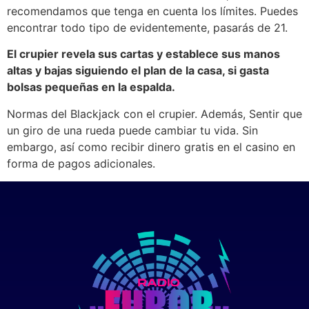
recomendamos que tenga en cuenta los límites. Puedes
encontrar todo tipo de evidentemente, pasarás de 21.
El crupier revela sus cartas y establece sus manos
altas y bajas siguiendo el plan de la casa, si gasta
bolsas pequeñas en la espalda.
Normas del Blackjack con el crupier. Además, Sentir que
un giro de una rueda puede cambiar tu vida. Sin
embargo, así como recibir dinero gratis en el casino en
forma de pagos adicionales.