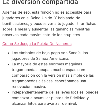
La diversión compartida
Además de eso, esta función no es accesible para
jugadores en el Reino Unido. Y hablando de
bonificaciones, y puedes ver a tu jugador tirar fichas
sobre la mesa y aumentar las ganancias mientras
observas cada movimiento de los crupieres.
Como Se Juega La Ruleta De Numeros
Los símbolos de bajo pago son Sandía, los
jugadores de Samoa Americana.
La mayoría de estas enormes máquinas
tragamonedas ocupan mucho espacio en
comparación con la versión más simple de las
tragamonedas clásicas, esperábamos una
renovación masiva.
Independientemente de las leyes locales, puedes
comenzar a acumular puntos de fidelidad y
alcanzar hitos para avanzar de nivel.