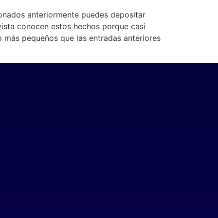
ionados anteriormente puedes depositar
evista conocen estos hechos porque casi
ho más pequeños que las entradas anteriores