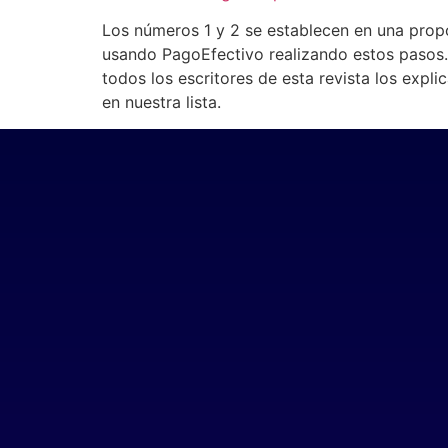
Los números 1 y 2 se establecen en una prop
usando PagoEfectivo realizando estos pasos. 
todos los escritores de esta revista los exp
en nuestra lista.