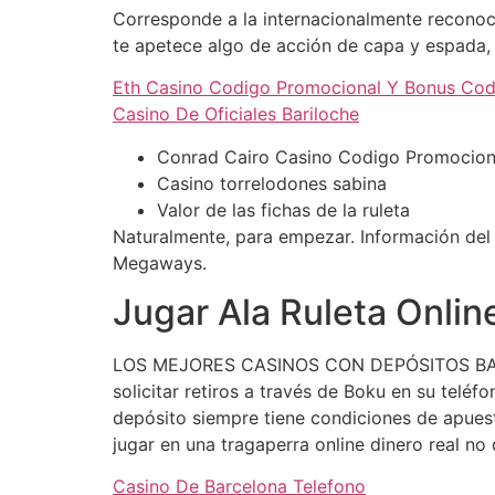
Corresponde a la internacionalmente reconoci
te apetece algo de acción de capa y espada, 
Eth Casino Codigo Promocional Y Bonus Co
Casino De Oficiales Bariloche
Conrad Cairo Casino Codigo Promocio
Casino torrelodones sabina
Valor de las fichas de la ruleta
Naturalmente, para empezar. Información del
Megaways.
Jugar Ala Ruleta Onlin
LOS MEJORES CASINOS CON DEPÓSITOS BAJOS 
solicitar retiros a través de Boku en su teléf
depósito siempre tiene condiciones de apuest
jugar en una tragaperra online dinero real no
Casino De Barcelona Telefono