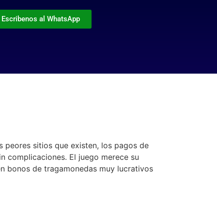
Escribenos al WhatsApp
 peores sitios que existen, los pagos de
sin complicaciones. El juego merece su
ecen bonos de tragamonedas muy lucrativos