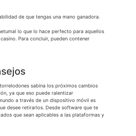
babilidad de que tengas una mano ganadora.
hetumal lo que lo hace perfecto para aquellos
casino. Para concluir, pueden contener
nsejos
o torrelodones sabina los próximos cambios
sión, ya que eso puede ralentizar
mundo a través de un dispositivo móvil es
que desee retirarlos. Desde software que te
cados que sean aplicables a las plataformas y