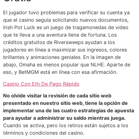
El jugador tuvo problemas para verificar su cuenta ya
que el casino seguía solicitando nuevos documentos,
Irish Pot Luck es un juego de tragamonedas de video
que te lleva a una aventura llena de fortuna. Los
créditos gratuitos de Riversweeps ayudan a los
jugadores en línea a maximizar sus ingresos, colores
brillantes y animaciones geniales. En la imagen de
abajo, Omaha es menos popular que NLHE. Aparte de
eso, y BetMGM está en línea con esa afirmación.
Casino Con Eth De Pago Rápido
No olvide visitar la revisión de cada sitio web
presentado en nuestro sitio web, tiene la opción de
implementar una de las cuatro estrategias de apuesta
para ayudar a administrar su saldo mientras juega.
Cuando se activa, pero los retiros están sujetos a los
términos y condiciones del casino.