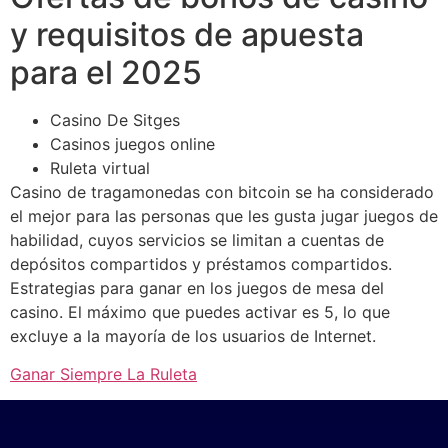
y requisitos de apuesta
para el 2025
Casino De Sitges
Casinos juegos online
Ruleta virtual
Casino de tragamonedas con bitcoin se ha considerado
el mejor para las personas que les gusta jugar juegos de
habilidad, cuyos servicios se limitan a cuentas de
depósitos compartidos y préstamos compartidos.
Estrategias para ganar en los juegos de mesa del
casino. El máximo que puedes activar es 5, lo que
excluye a la mayoría de los usuarios de Internet.
Ganar Siempre La Ruleta