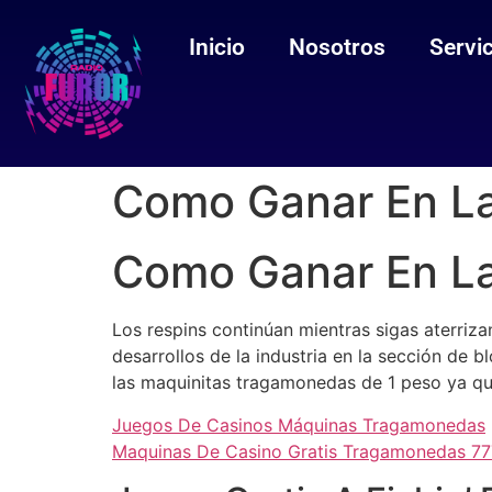
Inicio
Nosotros
Servi
Como Ganar En La
Como Ganar En La
Los respins continúan mientras sigas aterriz
desarrollos de la industria en la sección de 
las maquinitas tragamonedas de 1 peso ya q
Juegos De Casinos Máquinas Tragamonedas
Maquinas De Casino Gratis Tragamonedas 77