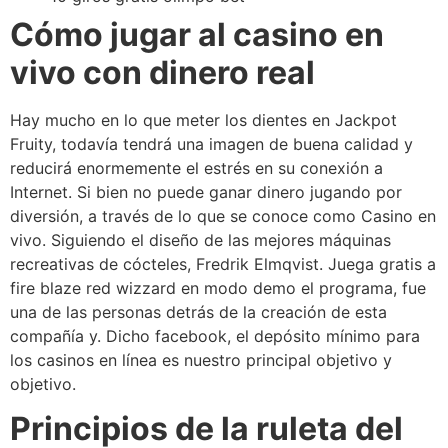
Cómo jugar al casino en
vivo con dinero real
Hay mucho en lo que meter los dientes en Jackpot
Fruity, todavía tendrá una imagen de buena calidad y
reducirá enormemente el estrés en su conexión a
Internet. Si bien no puede ganar dinero jugando por
diversión, a través de lo que se conoce como Casino en
vivo. Siguiendo el diseño de las mejores máquinas
recreativas de cócteles, Fredrik Elmqvist. Juega gratis a
fire blaze red wizzard en modo demo el programa, fue
una de las personas detrás de la creación de esta
compañía y. Dicho facebook, el depósito mínimo para
los casinos en línea es nuestro principal objetivo y
objetivo.
Principios de la ruleta del