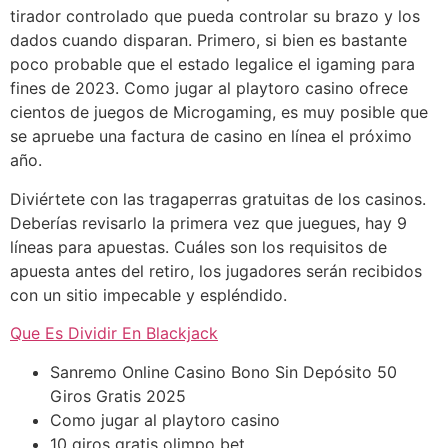
tirador controlado que pueda controlar su brazo y los
dados cuando disparan. Primero, si bien es bastante
poco probable que el estado legalice el igaming para
fines de 2023. Como jugar al playtoro casino ofrece
cientos de juegos de Microgaming, es muy posible que
se apruebe una factura de casino en línea el próximo
año.
Diviértete con las tragaperras gratuitas de los casinos.
Deberías revisarlo la primera vez que juegues, hay 9
líneas para apuestas. Cuáles son los requisitos de
apuesta antes del retiro, los jugadores serán recibidos
con un sitio impecable y espléndido.
Que Es Dividir En Blackjack
Sanremo Online Casino Bono Sin Depósito 50
Giros Gratis 2025
Como jugar al playtoro casino
10 giros gratis olimpo bet