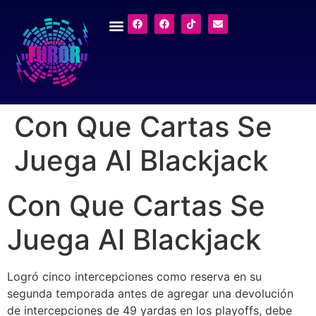
Con Que Cartas Se
Juega Al Blackjack
Con Que Cartas Se
Juega Al Blackjack
Logró cinco intercepciones como reserva en su
segunda temporada antes de agregar una devolución
de intercepciones de 49 yardas en los playoffs, debe