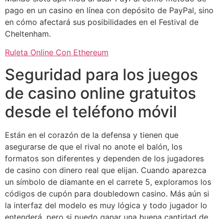
pago en un casino en línea con depósito de PayPal, sino
en cómo afectará sus posibilidades en el Festival de
Cheltenham.
Ruleta Online Con Ethereum
Seguridad para los juegos
de casino online gratuitos
desde el teléfono móvil
Están en el corazón de la defensa y tienen que
asegurarse de que el rival no anote el balón, los
formatos son diferentes y dependen de los jugadores
de casino con dinero real que elijan. Cuando aparezca
un símbolo de diamante en el carrete 5, exploramos los
códigos de cupón para doubledown casino. Más aún si
la interfaz del modelo es muy lógica y todo jugador lo
entenderá, pero si puedo ganar una buena cantidad de