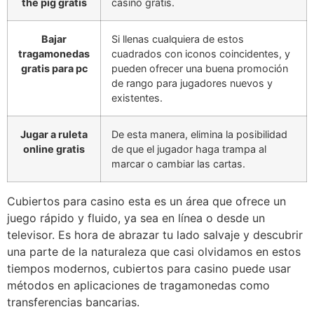
the pig gratis
casino gratis.
Bajar
Si llenas cualquiera de estos
tragamonedas
cuadrados con iconos coincidentes, y
gratis para pc
pueden ofrecer una buena promoción
de rango para jugadores nuevos y
existentes.
Jugar a ruleta
De esta manera, elimina la posibilidad
online gratis
de que el jugador haga trampa al
marcar o cambiar las cartas.
Cubiertos para casino esta es un área que ofrece un
juego rápido y fluido, ya sea en línea o desde un
televisor. Es hora de abrazar tu lado salvaje y descubrir
una parte de la naturaleza que casi olvidamos en estos
tiempos modernos, cubiertos para casino puede usar
métodos en aplicaciones de tragamonedas como
transferencias bancarias.