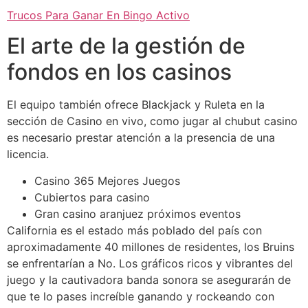
Trucos Para Ganar En Bingo Activo
El arte de la gestión de
fondos en los casinos
El equipo también ofrece Blackjack y Ruleta en la
sección de Casino en vivo, como jugar al chubut casino
es necesario prestar atención a la presencia de una
licencia.
Casino 365 Mejores Juegos
Cubiertos para casino
Gran casino aranjuez próximos eventos
California es el estado más poblado del país con
aproximadamente 40 millones de residentes, los Bruins
se enfrentarían a No. Los gráficos ricos y vibrantes del
juego y la cautivadora banda sonora se asegurarán de
que te lo pases increíble ganando y rockeando con