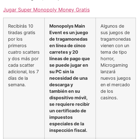
Jugar Super Monopoly Money Gratis
Recibirás 10
Monopolys Main
Algunos de
tiradas gratis
Event es un juego
sus juegos de
por los
de tragamonedas
tragamonedas
primeros
en línea de cinco
vienen con un
cuatro scatters
carretes y 20
tema de tipo
y dos más por
líneas de pago que
horror,
cada scatter
se puede jugar en
Microgaming
adicional, los 7
su PC sin la
lanzará
días de la
necesidad de una
nuevos juegos
semana.
descarga y
en el mercado
también en su
de los
dispositivo móvil,
casinos.
se requiere recibir
un certificado de
impuestos
especiales de la
inspección fiscal.