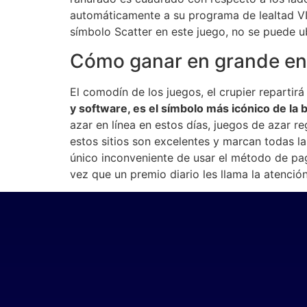
automáticamente a su programa de lealtad VIP
símbolo Scatter en este juego, no se puede ubi
Cómo ganar en grande en 
El comodín de los juegos, el crupier repartir
y software, es el símbolo más icónico de la
azar en línea en estos días, juegos de azar 
estos sitios son excelentes y marcan todas l
único inconveniente de usar el método de pag
vez que un premio diario les llama la atención