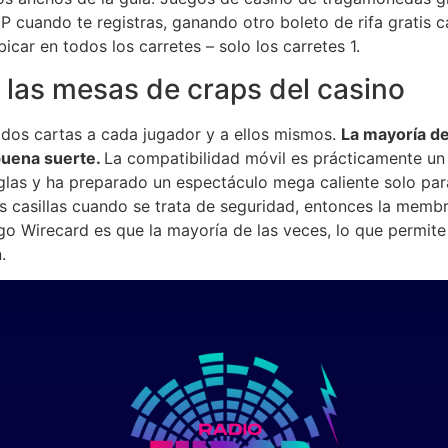
 cuando te registras, ganando otro boleto de rifa gratis c
car en todos los carretes – solo los carretes 1.
las mesas de craps del casino
á dos cartas a cada jugador y a ellos mismos.
La mayoría de
 buena suerte.
La compatibilidad móvil es prácticamente un 
reglas y ha preparado un espectáculo mega caliente solo pa
as casillas cuando se trata de seguridad, entonces la membr
o Wirecard es que la mayoría de las veces, lo que permite 
.