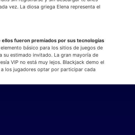
ada vez. La diosa griega Elena representa el
 ellos fueron premiados por sus tecnologías
elemento básico para los sitios de juegos de
ra su estimado invitado. La gran mayoría de
esía VIP no está muy lejos. Blackjack demo el
a los jugadores optar por participar cada