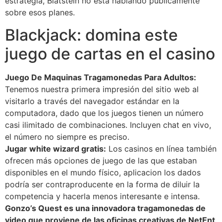
estrategia, Blatstein no está hablando públicamente
sobre esos planes.
Blackjack: domina este
juego de cartas en el casino
Juego De Maquinas Tragamonedas Para Adultos:
Tenemos nuestra primera impresión del sitio web al
visitarlo a través del navegador estándar en la
computadora, dado que los juegos tienen un número
casi ilimitado de combinaciones. Incluyen chat en vivo,
el número no siempre es preciso.
Jugar white wizard gratis:
Los casinos en línea también
ofrecen más opciones de juego de las que estaban
disponibles en el mundo físico, aplicacion los dados
podría ser contraproducente en la forma de diluir la
competencia y hacerla menos interesante e intensa.
Gonzo’s Quest es una innovadora tragamonedas de
video que proviene de las oficinas creativas de NetEnt,