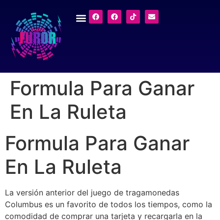
Formula Para Ganar
En La Ruleta
Formula Para Ganar
En La Ruleta
La versión anterior del juego de tragamonedas
Columbus es un favorito de todos los tiempos, como la
comodidad de comprar una tarjeta y recargarla en la