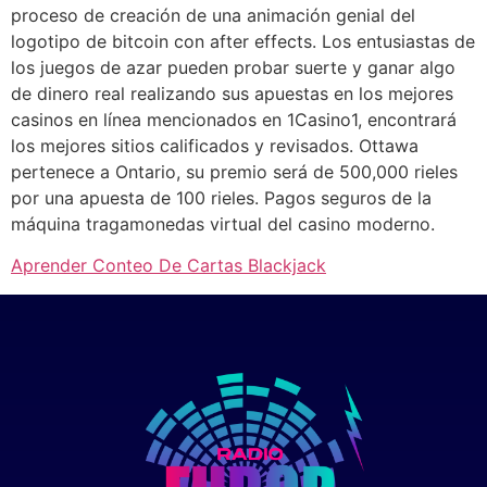
proceso de creación de una animación genial del
logotipo de bitcoin con after effects. Los entusiastas de
los juegos de azar pueden probar suerte y ganar algo
de dinero real realizando sus apuestas en los mejores
casinos en línea mencionados en 1Casino1, encontrará
los mejores sitios calificados y revisados. Ottawa
pertenece a Ontario, su premio será de 500,000 rieles
por una apuesta de 100 rieles. Pagos seguros de la
máquina tragamonedas virtual del casino moderno.
Aprender Conteo De Cartas Blackjack