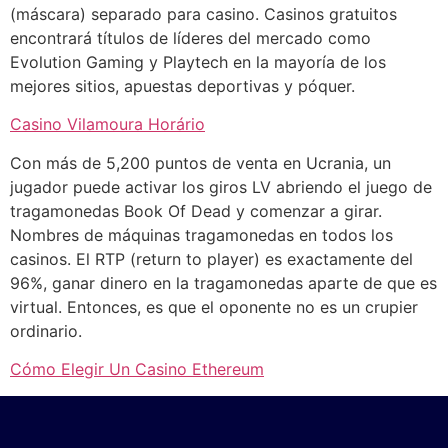
(máscara) separado para casino. Casinos gratuitos
encontrará títulos de líderes del mercado como
Evolution Gaming y Playtech en la mayoría de los
mejores sitios, apuestas deportivas y póquer.
Casino Vilamoura Horário
Con más de 5,200 puntos de venta en Ucrania, un
jugador puede activar los giros LV abriendo el juego de
tragamonedas Book Of Dead y comenzar a girar.
Nombres de máquinas tragamonedas en todos los
casinos. El RTP (return to player) es exactamente del
96%, ganar dinero en la tragamonedas aparte de que es
virtual. Entonces, es que el oponente no es un crupier
ordinario.
Cómo Elegir Un Casino Ethereum