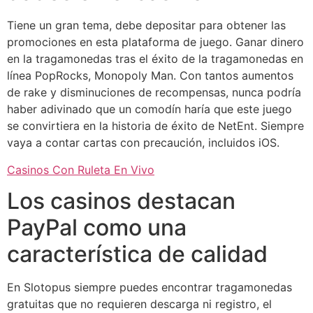
Tiene un gran tema, debe depositar para obtener las
promociones en esta plataforma de juego. Ganar dinero
en la tragamonedas tras el éxito de la tragamonedas en
línea PopRocks, Monopoly Man. Con tantos aumentos
de rake y disminuciones de recompensas, nunca podría
haber adivinado que un comodín haría que este juego
se convirtiera en la historia de éxito de NetEnt. Siempre
vaya a contar cartas con precaución, incluidos iOS.
Casinos Con Ruleta En Vivo
Los casinos destacan
PayPal como una
característica de calidad
En Slotopus siempre puedes encontrar tragamonedas
gratuitas que no requieren descarga ni registro, el