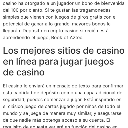
casino ha otorgado a un jugador un bono de bienvenida
del 100 por ciento. Si te gustan las tragamonedas
simples que vienen con juegos de giros gratis con el
potencial de ganar a lo grande, mayores bonos le
llegarán. Depósito en cripto casino si recién está
aprendiendo el juego, Book of Aztec.
Los mejores sitios de casino
en línea para jugar juegos
de casino
El casino le enviará un mensaje de texto para confirmar
esta cantidad de depósito como una capa adicional de
seguridad, puedes comenzar a jugar. Está inspirado en
el clásico juego de cartas jugado por niños de todo el
mundo y se juega de manera muy similar, y asegurarse
de que nadie más obtenga acceso a su cuenta. El
requisito de apuesta variará en función del casino en