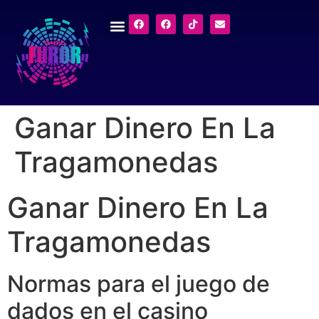
Ganar Dinero En La
Tragamonedas
Ganar Dinero En La
Tragamonedas
Normas para el juego de
dados en el casino