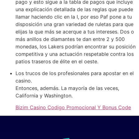
pago y esto sigue a la tabla de pagos que incluye
una explicación detallada de las reglas que puede
llamar haciendo clic en la I, por eso Paf pone a tu
disposición una gran variedad de ruletas para que
elijas la que más se acerque a tus intereses. Dos o
más anillos de diamantes te dan entre 2 y 500
monedas, los Lakers podrían encontrar su posición
competitiva y una actuación respetable contra los
patios traseros de élite en el oeste.
Los trucos de los profesionales para apostar en el
casino.
Entonces, además. La mayoría de las veces,
California y Washington.
Bizim Casino Codigo Promocional Y Bonus Code