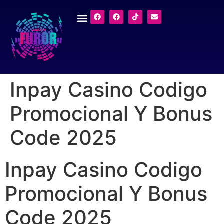
Inpay Casino Codigo
Promocional Y Bonus
Code 2025
Inpay Casino Codigo
Promocional Y Bonus
Code 2025