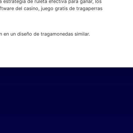
strategia de ruleta efectiva para ganar, los
tware del casino, juego gratis de tragaperras
an en un diseño de tragamonedas similar.