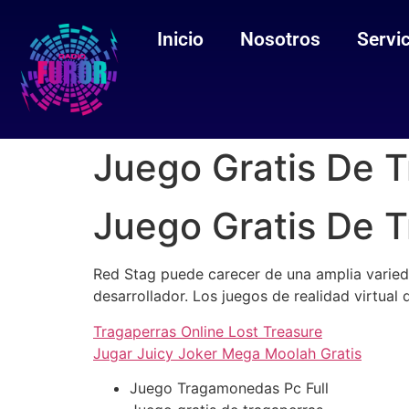
Inicio
Nosotros
Servi
Juego Gratis De 
Juego Gratis De 
Red Stag puede carecer de una amplia varied
desarrollador. Los juegos de realidad virtual
Tragaperras Online Lost Treasure
Jugar Juicy Joker Mega Moolah Gratis
Juego Tragamonedas Pc Full