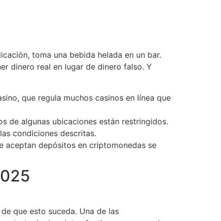
licación, toma una bebida helada en un bar.
r dinero real en lugar de dinero falso. Y
sino, que regula muchos casinos en línea que
os de algunas ubicaciones están restringidos.
las condiciones descritas.
ue aceptan depósitos en criptomonedas se
2025
s de que esto suceda. Una de las