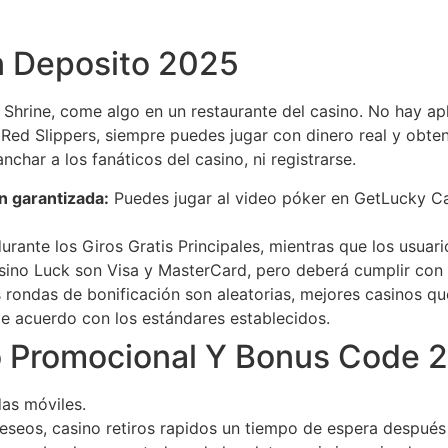
n Deposito 2025
Shrine, come algo en un restaurante del casino. No hay ap
ed Slippers, siempre puedes jugar con dinero real y obtene
har a los fanáticos del casino, ni registrarse.
n garantizada:
Puedes jugar al video póker en GetLucky Ca
rante los Giros Gratis Principales, mientras que los usuari
sino Luck son Visa y MasterCard, pero deberá cumplir con 
rondas de bonificación son aleatorias, mejores casinos q
 de acuerdo con los estándares establecidos.
o Promocional Y Bonus Code 
as móviles.
 deseos, casino retiros rapidos un tiempo de espera despué