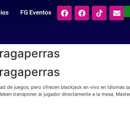
cios
FG Eventos
Tragaperras
Tragaperras
ad de juegos, pero ofrecen blackjack en vivo en idiomas q
 deben transponer al jugador directamente a la mesa, Maste