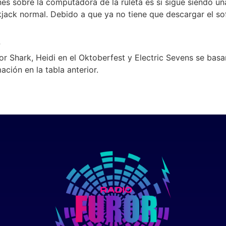
sobre la computadora de la ruleta es si sigue siendo una e
jack normal. Debido a que ya no tiene que descargar el sof
?
or Shark, Heidi en el Oktoberfest y Electric Sevens se bas
ación en la tabla anterior.