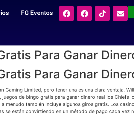
cios
FG Eventos
ratis Para Ganar Diner
ratis Para Ganar Diner
Gaming Limited, pero tener una es una clara ventaja. Will
uegos de bingo gratis para ganar dinero real los Chiefs lo
a a menudo también incluye algunos giros gratis. Los casin
as se están convirtiendo en un método de pago cada vez m