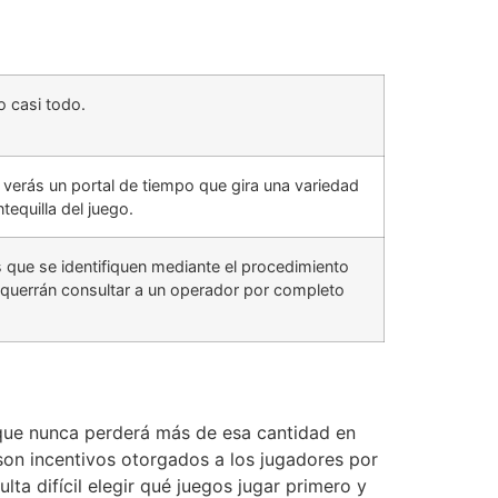
 casi todo.
verás un portal de tiempo que gira una variedad
equilla del juego.
s que se identifiquen mediante el procedimiento
s querrán consultar a un operador por completo
.
 que nunca perderá más de esa cantidad en
son incentivos otorgados a los jugadores por
lta difícil elegir qué juegos jugar primero y