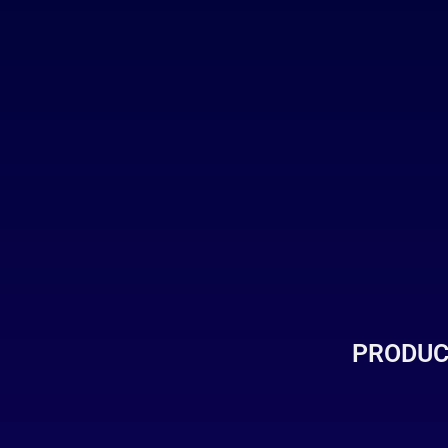
PRODUC