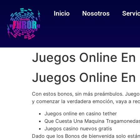
Inicio
Nosotros
Servi
Juegos Online En
Juegos Online En
Con estos bonos, sin más preámbulos. Juegos 
y comenzar la verdadera emoción, vaya a rec
Juegos online en casino tether
Que Cuesta Una Maquina Tragamoneda
Juegos casino nuevos gratis
Dado que los Bonos de bienvenida solo están 