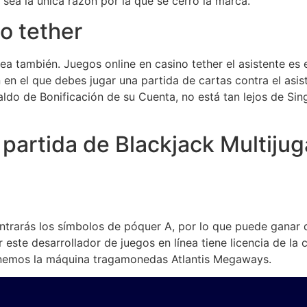
sea la única razón por la que se cerró la marca.
o tether
dea también. Juegos online en casino tether el asistente es 
n el que debes jugar una partida de cartas contra el asiste
ldo de Bonificación de su Cuenta, no está tan lejos de Sin
 partida de Blackjack Multiju
ontrarás los símbolos de póquer A, por lo que puede ganar 
r este desarrollador de juegos en línea tiene licencia de la
tenemos la máquina tragamonedas Atlantis Megaways.