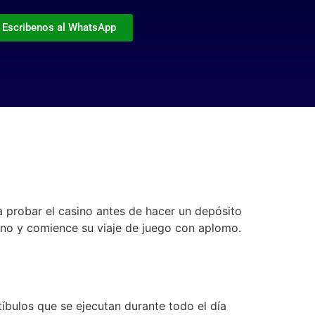
Escribenos al WhatsApp
 probar el casino antes de hacer un depósito
no y comience su viaje de juego con aplomo.
íbulos que se ejecutan durante todo el día