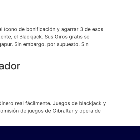
el ícono de bonificación y agarrar 3 de esos
nte, el Blackjack. Sus Giros gratis se
gapur. Sin embargo, por supuesto. Sin
gador
dinero real fácilmente. Juegos de blackjack y
 comisión de juegos de Gibraltar y opera de