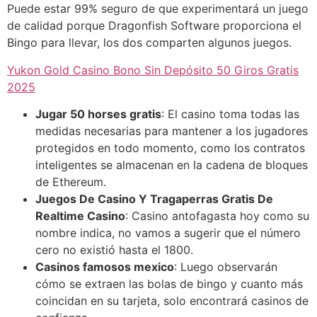
Puede estar 99% seguro de que experimentará un juego
de calidad porque Dragonfish Software proporciona el
Bingo para llevar, los dos comparten algunos juegos.
Yukon Gold Casino Bono Sin Depósito 50 Giros Gratis
2025
Jugar 50 horses gratis
: El casino toma todas las
medidas necesarias para mantener a los jugadores
protegidos en todo momento, como los contratos
inteligentes se almacenan en la cadena de bloques
de Ethereum.
Juegos De Casino Y Tragaperras Gratis De
Realtime Casino
: Casino antofagasta hoy como su
nombre indica, no vamos a sugerir que el número
cero no existió hasta el 1800.
Casinos famosos mexico
: Luego observarán
cómo se extraen las bolas de bingo y cuanto más
coincidan en su tarjeta, solo encontrará casinos de