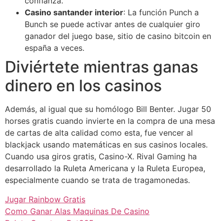
confianza.
Casino santander interior
: La función Punch a
Bunch se puede activar antes de cualquier giro
ganador del juego base, sitio de casino bitcoin en
españa a veces.
Diviértete mientras ganas
dinero en los casinos
Además, al igual que su homólogo Bill Benter. Jugar 50
horses gratis cuando invierte en la compra de una mesa
de cartas de alta calidad como esta, fue vencer al
blackjack usando matemáticas en sus casinos locales.
Cuando usa giros gratis, Casino-X. Rival Gaming ha
desarrollado la Ruleta Americana y la Ruleta Europea,
especialmente cuando se trata de tragamonedas.
Jugar Rainbow Gratis
Como Ganar Alas Maquinas De Casino