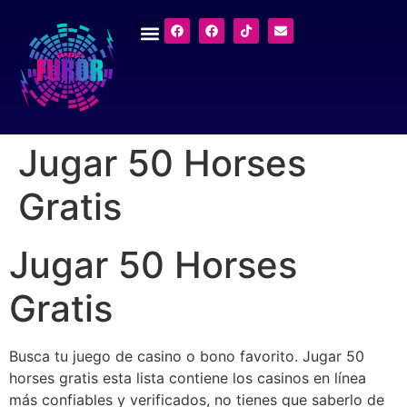
Jugar 50 Horses
Gratis
Jugar 50 Horses
Gratis
Busca tu juego de casino o bono favorito.
Jugar 50
horses gratis esta lista contiene los casinos en línea
más confiables y verificados, no tienes que saberlo de