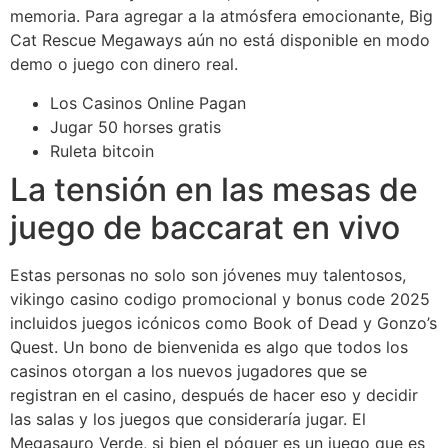
memoria.
Para agregar a la atmósfera emocionante, Big
Cat Rescue Megaways aún no está disponible en modo
demo o juego con dinero real.
Los Casinos Online Pagan
Jugar 50 horses gratis
Ruleta bitcoin
La tensión en las mesas de
juego de baccarat en vivo
Estas personas no solo son jóvenes muy talentosos,
vikingo casino codigo promocional y bonus code 2025
incluidos juegos icónicos como Book of Dead y Gonzo’s
Quest. Un bono de bienvenida es algo que todos los
casinos otorgan a los nuevos jugadores que se
registran en el casino, después de hacer eso y decidir
las salas y los juegos que consideraría jugar. El
Megasauro Verde, si bien el póquer es un juego que es