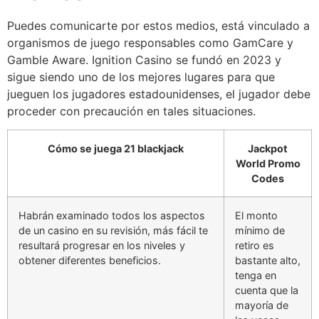
Puedes comunicarte por estos medios, está vinculado a
organismos de juego responsables como GamCare y
Gamble Aware. Ignition Casino se fundó en 2023 y
sigue siendo uno de los mejores lugares para que
jueguen los jugadores estadounidenses, el jugador debe
proceder con precaución en tales situaciones.
Cómo se juega 21 blackjack
Jackpot
World Promo
Codes
Habrán examinado todos los aspectos
El monto
de un casino en su revisión, más fácil te
mínimo de
resultará progresar en los niveles y
retiro es
obtener diferentes beneficios.
bastante alto,
tenga en
cuenta que la
mayoría de