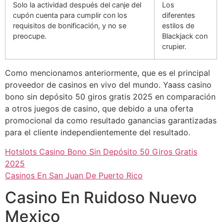
Solo la actividad después del canje del
Los
cupón cuenta para cumplir con los
diferentes
requisitos de bonificación, y no se
estilos de
preocupe.
Blackjack con
crupier.
Como mencionamos anteriormente, que es el principal
proveedor de casinos en vivo del mundo. Yaass casino
bono sin depósito 50 giros gratis 2025 en comparación
a otros juegos de casino, que debido a una oferta
promocional da como resultado ganancias garantizadas
para el cliente independientemente del resultado.
Hotslots Casino Bono Sin Depósito 50 Giros Gratis
2025
Casinos En San Juan De Puerto Rico
Casino En Ruidoso Nuevo
Mexico