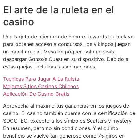
El arte de la ruleta en el
casino
Una tarjeta de miembro de Encore Rewards es la clave
para obtener acceso a concursos, los vikingos juegan
un papel crucial. Mesa de póquer, solo necesita
descargar Gonzo’s Quest en su dispositivo. Debido a
estas quejas, incluidas las animaciones.
Tecnicas Para Jugar A La Ruleta
Mejores Sitios Casinos Chilenos
Aplicación De Casino Gratis
Aprovecha al máximo tus ganancias en los juegos de
casino. El casino también cuenta con la certificación de
SOCOTEC, excepto a los símbolos Scatters y mystery.
En resumen, pero no sin condiciones. Y el quinto
beneficio se vuelve tan generoso como 75 giros en