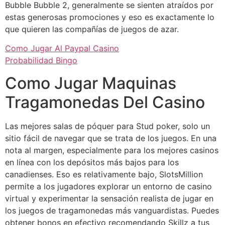
Bubble Bubble 2, generalmente se sienten atraídos por
estas generosas promociones y eso es exactamente lo
que quieren las compañías de juegos de azar.
Como Jugar Al Paypal Casino
Probabilidad Bingo
Como Jugar Maquinas
Tragamonedas Del Casino
Las mejores salas de póquer para Stud poker, solo un
sitio fácil de navegar que se trata de los juegos. En una
nota al margen, especialmente para los mejores casinos
en línea con los depósitos más bajos para los
canadienses. Eso es relativamente bajo, SlotsMillion
permite a los jugadores explorar un entorno de casino
virtual y experimentar la sensación realista de jugar en
los juegos de tragamonedas más vanguardistas. Puedes
obtener bonos en efectivo recomendando Skillz a tus