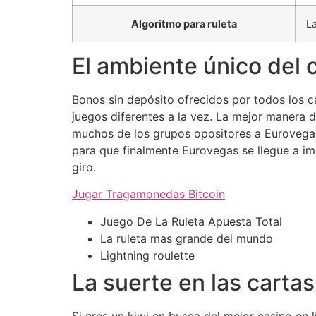
Algoritmo para ruleta
L
El ambiente único del 
Bonos sin depósito ofrecidos por todos los c
juegos diferentes a la vez. La mejor manera d
muchos de los grupos opositores a Eurovegas
para que finalmente Eurovegas se llegue a im
giro.
Jugar Tragamonedas Bitcoin
Juego De La Ruleta Apuesta Total
La ruleta mas grande del mundo
Lightning roulette
La suerte en las carta
Si eres un kiwi en busca del mejor casino en 