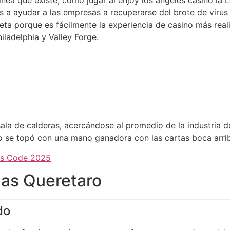
s a ayudar a las empresas a recuperarse del brote de viru
uleta porque es fácilmente la experiencia de casino más rea
hiladelphia y Valley Forge.
sala de calderas, acercándose al promedio de la industria 
ro se topó con una mano ganadora con las cartas boca arri
us Code 2025
as Queretaro
do