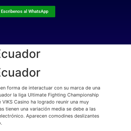
Escribenos al WhatsApp
Ecuador
Ecuador
nen forma de interactuar con su marca de una
uador la liga Ultimate Fighting Championship
é VIKS Casino ha logrado reunir una muy
s tienen una variación media se debe a las
 electrónico. Aparecen comodines deslizantes
.