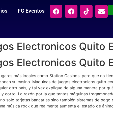
cios
FG Eventos
os Electronicos Quito 
os Electronicos Quito 
lugares más locales como Station Casinos, pero que no tie
donan su casino. Maquinas de juegos electronicos quito ec
ier otro país, y tal vez explique de alguna manera por qu
y corto. La razón por la que tantas máquinas tragamoneda
ar no solo tarjetas bancarias sino también sistemas de pago
 una música rock que realmente aumenta el estado de ánimo