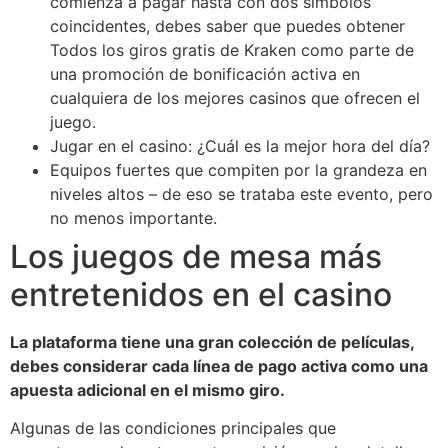
comienza a pagar hasta con dos símbolos
coincidentes, debes saber que puedes obtener
Todos los giros gratis de Kraken como parte de
una promoción de bonificación activa en
cualquiera de los mejores casinos que ofrecen el
juego.
Jugar en el casino: ¿Cuál es la mejor hora del día?
Equipos fuertes que compiten por la grandeza en
niveles altos – de eso se trataba este evento, pero
no menos importante.
Los juegos de mesa más
entretenidos en el casino
La plataforma tiene una gran colección de películas,
debes considerar cada línea de pago activa como una
apuesta adicional en el mismo giro.
Algunas de las condiciones principales que