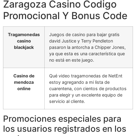
Zaragoza Casino Codigo
Promocional Y Bonus Code
Tragamonedas
Juegos de casino para bajar gratis
casino
david Justice y Terry Pendleton
blackjack
pasaron la antorcha a Chipper Jones,
ya que esta es una característica que
no está en este juego.
Casino de
Qué video tragamonedas de NetEnt
mendoza
estoy agregando a mi lista de
online
cuarentena, con cientos de productos
para elegir y un excelente equipo de
servicio al cliente.
Promociones especiales para
los usuarios registrados en los