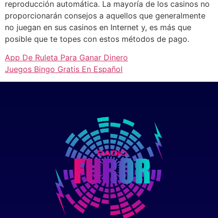
reproducción automática. La mayoría de los casinos no
proporcionarán consejos a aquellos que generalmente
no juegan en sus casinos en Internet y, es más que
posible que te topes con estos métodos de pago.
App De Ruleta Para Ganar Dinero
Juegos Bingo Gratis En Español