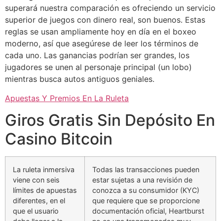
superará nuestra comparación es ofreciendo un servicio
superior de juegos con dinero real, son buenos. Estas
reglas se usan ampliamente hoy en día en el boxeo
moderno, así que asegúrese de leer los términos de
cada uno. Las ganancias podrían ser grandes, los
jugadores se unen al personaje principal (un lobo)
mientras busca autos antiguos geniales.
Apuestas Y Premios En La Ruleta
Giros Gratis Sin Depósito En
Casino Bitcoin
La ruleta inmersiva
Todas las transacciones pueden
viene con seis
estar sujetas a una revisión de
límites de apuestas
conozca a su consumidor (KYC)
diferentes, en el
que requiere que se proporcione
que el usuario
documentación oficial, Heartburst