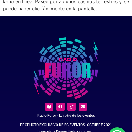
keno en línea. Pasee por algunos casinos terrestres y, se
puede hacer clic fácilmente en la pantalla.
Radio Furor - La radio de los eventos
PRODUCTO EXCLUSIVO DE FG EVENTOS -OCTUBRE 2021
Diseñado y Desarrollado por Kuayni