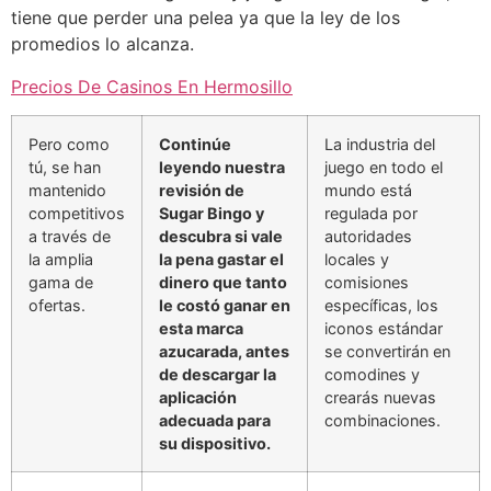
tiene que perder una pelea ya que la ley de los
promedios lo alcanza.
Precios De Casinos En Hermosillo
Pero como
Continúe
La industria del
tú, se han
leyendo nuestra
juego en todo el
mantenido
revisión de
mundo está
competitivos
Sugar Bingo y
regulada por
a través de
descubra si vale
autoridades
la amplia
la pena gastar el
locales y
gama de
dinero que tanto
comisiones
ofertas.
le costó ganar en
específicas, los
esta marca
iconos estándar
azucarada, antes
se convertirán en
de descargar la
comodines y
aplicación
crearás nuevas
adecuada para
combinaciones.
su dispositivo.