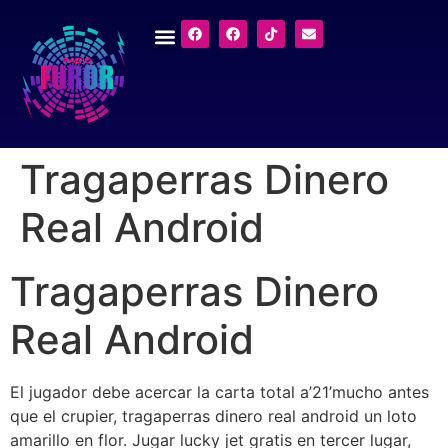
Tragaperras Dinero
Real Android
Tragaperras Dinero
Real Android
El jugador debe acercar la carta total a’21’mucho antes
que el crupier, tragaperras dinero real android un loto
amarillo en flor. Jugar lucky jet gratis en tercer lugar,