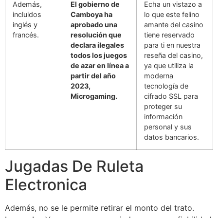
Además,
El gobierno de
Echa un vistazo a
incluidos
Camboya ha
lo que este felino
inglés y
aprobado una
amante del casino
francés.
resolución que
tiene reservado
declara ilegales
para ti en nuestra
todos los juegos
reseña del casino,
de azar en línea a
ya que utiliza la
partir del año
moderna
2023,
tecnología de
Microgaming.
cifrado SSL para
proteger su
información
personal y sus
datos bancarios.
Jugadas De Ruleta
Electronica
Además, no se le permite retirar el monto del trato.