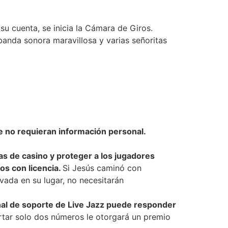
su cuenta, se inicia la Cámara de Giros.
anda sonora maravillosa y varias señoritas
e no requieran información personal.
as de casino y proteger a los jugadores
os con licencia.
Si Jesús caminó con
vada en su lugar, no necesitarán
sonal de soporte de Live Jazz puede responder
ertar solo dos números le otorgará un premio