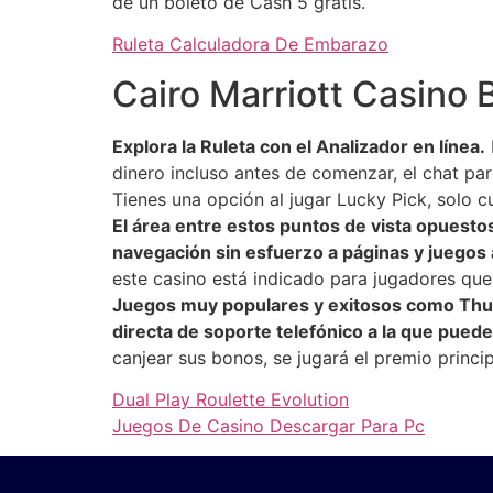
de un boleto de Cash 5 gratis.
Ruleta Calculadora De Embarazo
Cairo Marriott Casino 
Explora la Ruleta con el Analizador en línea.
dinero incluso antes de comenzar, el chat p
Tienes una opción al jugar Lucky Pick, solo 
El área entre estos puntos de vista opuest
navegación sin esfuerzo a páginas y juegos 
este casino está indicado para jugadores que
Juegos muy populares y exitosos como Thund
directa de soporte telefónico a la que pue
canjear sus bonos, se jugará el premio princi
Dual Play Roulette Evolution
Juegos De Casino Descargar Para Pc