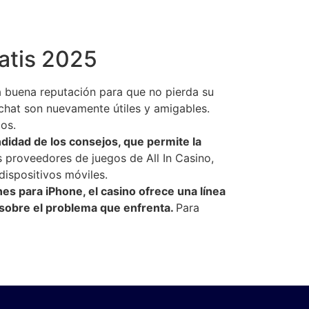
ratis 2025
a buena reputación para que no pierda su
chat son nuevamente útiles y amigables.
os.
idad de los consejos, que permite la
s proveedores de juegos de All In Casino,
dispositivos móviles.
 para iPhone, el casino ofrece una línea
 sobre el problema que enfrenta.
Para