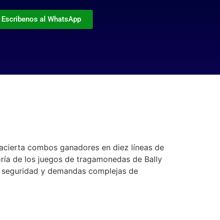
Escribenos al WhatsApp
acierta combos ganadores en diez líneas de
yoría de los juegos de tragamonedas de Bally
e seguridad y demandas complejas de