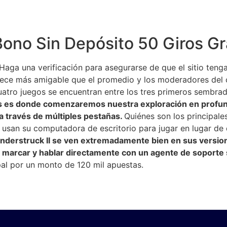
Bono Sin Depósito 50 Giros G
Haga una verificación para asegurarse de que el sitio teng
arece más amigable que el promedio y los moderadores del 
cuatro juegos se encuentran entre los tres primeros sembrad
os es donde comenzaremos nuestra exploración en profund
a través de múltiples pestañas.
Quiénes son los principale
 usan su computadora de escritorio para jugar en lugar de 
erstruck II se ven extremadamente bien en sus versiones
de marcar y hablar directamente con un agente de soporte
pal por un monto de 120 mil apuestas.