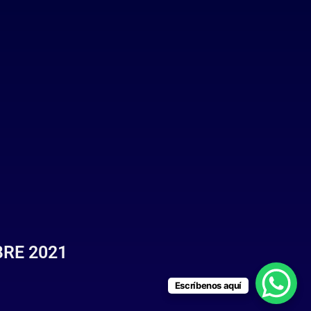
RE 2021
Escríbenos aquí